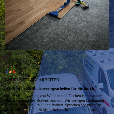
∎
∎
∎
BODENVERLEGEARBEITEN
Wir führen alle Boden­verlege­arbeiten für Sie durch!
Bei der Renovierung von Wänden und Decken ist meist auch
eine Sanierung des Bodens sinnvoll. Wir verlegen fachkundig
Laminat, Teppich, PVC und Parkett. Sprechen Sie uns auch
gerne auf Polier und Schleifarbeiten für Parkettböden an.