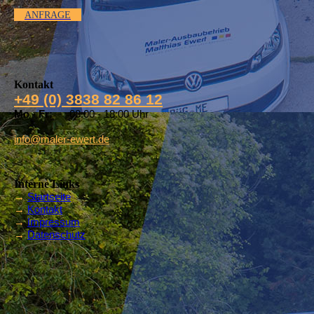
ANFRAGE
Kontakt
+49 (0) 3838 82 86 12
Mo - Fr:
08:00 - 18:00 Uhr
info@maler-ewert.de
Interne Links
→
Startseite
→
Kontakt
→
Impressum
→
Datenschutz