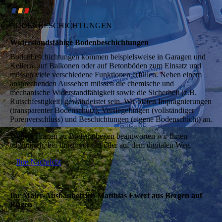
∎
∎
∎
BODENBESCHICHTUNGEN
Widerstands­fähige Boden­beschichtungen
Bodenbeschichtungen kommen beispielsweise in Garagen und
Kellern, auf Balkonen oder auf Betonböden zum Einsatz und
müssen viele verschiedene Funktionen erfüllen. Neben einem
ansprechenden Aussehen müssen die chemische und
mechanische Widerstandfähigkeit sowie die Sicherheit (z.B.
Rutschfestigkeit) gewährleistet sein. Wir bieten Imprägnierungen
(transparenter Bodenschutz), Versiegelungen (vollständiger
Porenverschluss) und Beschichtungen (eigene Bodenschicht) an.
Weitere Fragen zu Bodenarbeiten beantworten wir Ihnen
telefonisch, bei Ihnen vor Ort oder auf dem digitalen Weg.
»
Ihre Nachricht
Ihr Maler-Ausbaubetrieb Matthias Ewert aus Bergen auf
Rügen