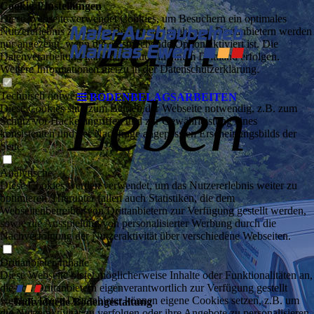
Cookie-Einstellungen
zum
Diese Webseite verwendet Cookies, um Besuchern ein optimales
Nutzererlebnis zu bieten. Bestimmte Inhalte von Drittanbietern werden
nur angezeigt, wenn die entsprechende Option aktiviert ist. Die
Datenverarbeitung kann dann auch in einem Drittland erfolgen.
Weitere Informationen hierzu in der Datenschutzerklärung.
Leben
Technisch notwendige
BODENBELAGS­ARBEITEN
Diese Cookies sind zum Betrieb der Webseite notwendig, z.B. zum
Schutz vor Hackerangriffen und zur Gewährleistung eines
konsistenten und der Nachfrage angepassten Erscheinungsbilds der
Seite.
Analytische
Diese Cookies werden verwendet, um das Nutzererlebnis weiter zu
optimieren. Hierunter fallen auch Statistiken, die dem
Webseitenbetreiber von Drittanbietern zur Verfügung gestellt werden,
sowie die Ausspielung von personalisierter Werbung durch die
Nachverfolgung der Nutzeraktivität über verschiedene Webseiten.
Drittanbieter-Inhalte
Diese Webseite bietet möglicherweise Inhalte oder Funktionalitäten an,
∎
∎
∎
die von Drittanbietern eigenverantwortlich zur Verfügung gestellt
werden. Diese Drittanbieter können eigene Cookies setzen, z.B. um
Individuelle Boden­gestaltung
die Nutzeraktivität zu verfolgen oder ihre Angebote zu personalisieren