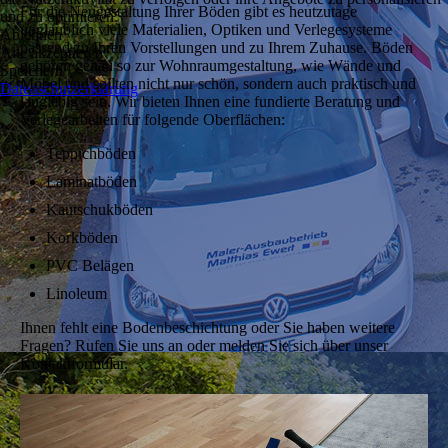
Für die Neugestaltung Ihrer Böden gibt es heutzutage
und zu optimieren.
unglaublich viele Materialien, Optiken und Verlegesysteme
Ablehnen
passend zu Ihren Vorstellungen und zu Ihrem Zuhause. Böden
Alle akzeptieren
gehören genau so zur Wohnraumgestaltung, wie Wände und
Speichern
Möbel und sollten nicht nur schön, sondern auch praktisch und
Datenschutzerklärung
langlebig sein. Wir bieten Ihnen eine fundierte Beratung und
Verlegearbeiten für folgende Oberflächen:
Teppichböden
Laminatböden
Kautschukböden
Korkböden
PVC Belägen
Linoleum
Ihnen fehlt eine Bodenbeschichtung oder Sie haben weitere
Fragen? Rufen Sie uns an oder melden Sie sich über unser
Kontaktformular.