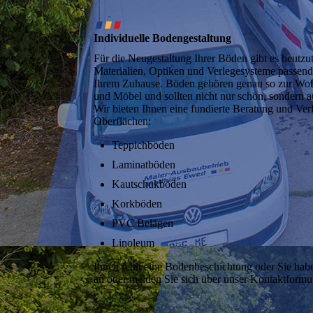
∎
∎
∎
Individuelle Boden­gestaltung
Für die Neugestaltung Ihrer Böden gibt es heutzu
Materialien, Optiken und Verlegesysteme passend
Ihrem Zuhause. Böden gehören genau so zur Wo
und Möbel und sollten nicht nur schön, sondern a
Wir bieten Ihnen eine fundierte Beratung und Ver
Oberflächen:
Teppichböden
Laminatböden
Kautschukböden
Korkböden
PVC Belägen
Linoleum
Ihnen fehlt eine Bodenbeschichtung oder Sie hab
an oder melden Sie sich über unser Kontaktformul