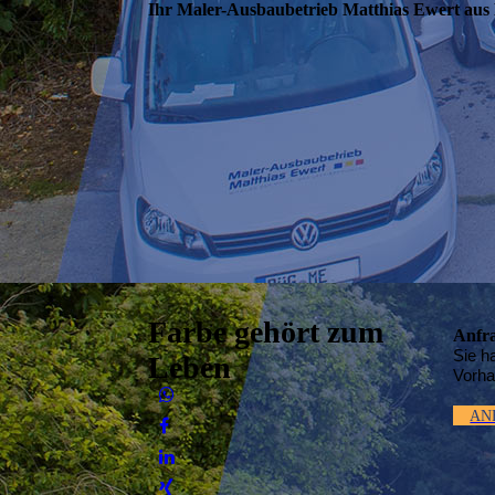
Ihr Maler-Ausbaubetrieb Matthias Ewert aus
Farbe gehört zum
Anfr
Sie h
Leben
Vorh
AN