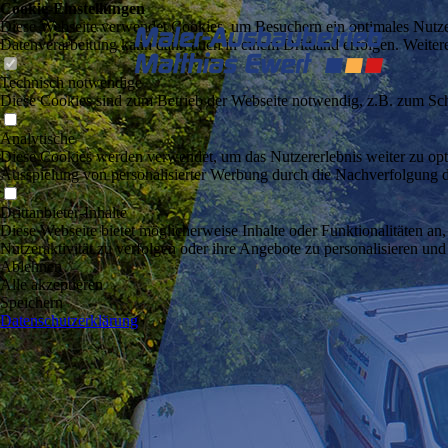
Cookie-Einstellungen
Diese Webseite verwendet Cookies, um Besuchern ein optimales Nutzerer
Datenverarbeitung kann dann auch in einem Drittland erfolgen. Weiter
Technisch notwendige
Diese Cookies sind zum Betrieb der Webseite notwendig, z.B. zum Sch
Analytische
Diese Cookies werden verwendet, um das Nutzererlebnis weiter zu optim
Ausspielung von personalisierter Werbung durch die Nachverfolgung de
Drittanbieter-Inhalte
Diese Webseite bietet möglicherweise Inhalte oder Funktionalitäten an,
Nutzeraktivität zu verfolgen oder ihre Angebote zu personalisieren und
Ablehnen
Alle akzeptieren
Speichern
Datenschutzerklärung