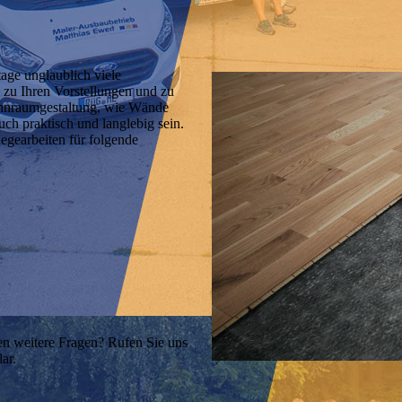
tage unglaublich viele
 zu Ihren Vorstellungen und zu
hnraumgestaltung, wie Wände
uch praktisch und langlebig sein.
legearbeiten für folgende
en weitere Fragen? Rufen Sie uns
ar.