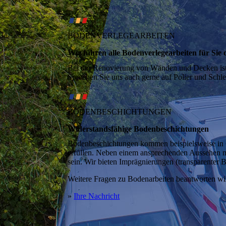
∎
∎
∎
BODENVERLEGEARBEITEN
Wir führen alle Boden­verlege­arbeiten für Sie
Bei der Renovierung von Wänden und Decken ist 
Sprechen Sie uns auch gerne auf Polier und Schlei
∎
∎
∎
BODENBESCHICHTUNGEN
Widerstands­fähige Boden­beschichtungen
Bodenbeschichtungen kommen beispielsweise in 
erfüllen. Neben einem ansprechenden Aussehen mü
sein. Wir bieten Imprägnierungen (transparenter 
Weitere Fragen zu Bodenarbeiten beantworten wir 
»
Ihre Nachricht