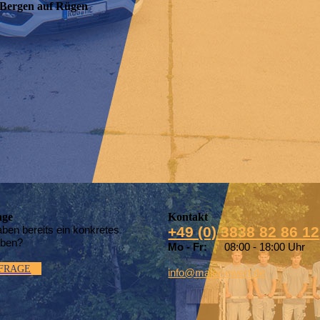
 Bergen auf Rügen
age
Kontakt
aben bereits ein konkretes
+49 (0) 3838 82 86 12
aben?
Mo - Fr:
08:00 - 18:00 Uhr
FRAGE
info@maler-ewert.de