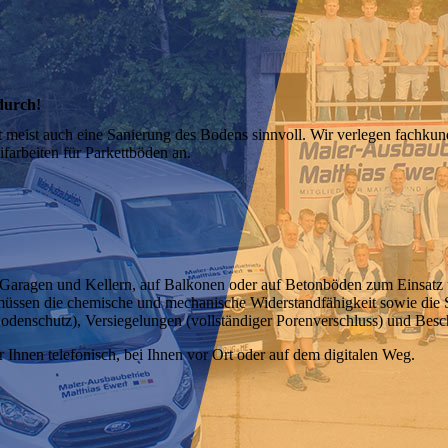
 durch!
meist auch eine Sanierung des Bodens sinnvoll. Wir verlegen fachkun
farbeiten für Parkettböden an.
Garagen und Kellern, auf Balkonen oder auf Betonböden zum Einsatz 
ssen die chemische und mechanische Widerstandfähigkeit sowie die Sic
Bodenschutz), Versiegelungen (vollständiger Porenverschluss) und Bes
Ihnen telefonisch, bei Ihnen vor Ort oder auf dem digitalen Weg.